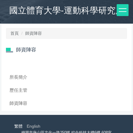
跳
國立體育大學-運動科學研究所
到
主
要
內
首頁
師資陣容
容
區
師資陣容
所長簡介
歷任主管
師資陣容
繁體
English
桃園市龜山區文化一路250號 綜合科技大樓6樓 608室