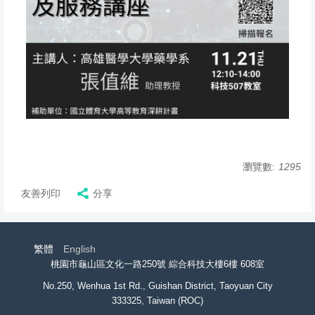
瀏覽數:
1295
友善列印
分享
繁體
English
桃園市龜山區文化一路250號 綜合科技大樓6樓 608室
No.250, Wenhua 1st Rd., Guishan District, Taoyuan City
333325, Taiwan (ROC)